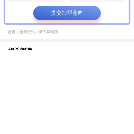
提交加盟意向
首页
>
新闻资讯
> 新闻详情页
相关阅读
反冲洗滚筒排屑机无耗材循环过滤机
0
05/23
编缆浮油回收机收油机LZCY-14
0
01/12