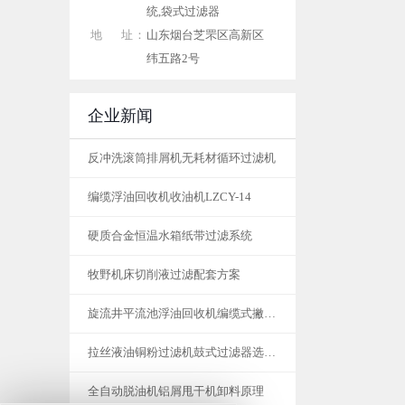
统,袋式过滤器
地 址：
山东烟台芝罘区高新区
纬五路2号
企业新闻
反冲洗滚筒排屑机无耗材循环过滤机
编缆浮油回收机收油机LZCY-14
硬质合金恒温水箱纸带过滤系统
牧野机床切削液过滤配套方案
旋流井平流池浮油回收机编缆式撇油机
拉丝液油铜粉过滤机鼓式过滤器选型标准
全自动脱油机铝屑甩干机卸料原理