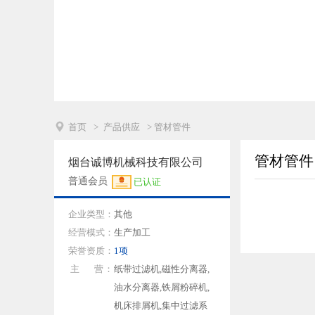

首页
>
产品供应
> 管材管件
管材管件
烟台诚博机械科技有限公司
普通会员
已认证
企业类型：
其他
经营模式：
生产加工
荣誉资质：
1项
主 营：
纸带过滤机,磁性分离器,
油水分离器,铁屑粉碎机,
机床排屑机,集中过滤系