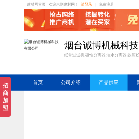
建材网首页
欢迎来到建材网 !
请登录
|
免费注册
烟台诚博机械科技
纸带过滤机,磁性分离器,油水分离器,铁屑
首页
公司介绍
产品供应
招
商
加
盟